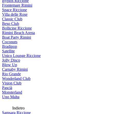
Byblos Riccione
Frontemare Rimini
Space Riccione
Villa delle Rose
Classic Club
Beso Club
Bollicine Riccione
Rimini Beach Arena
Boat Party Rimini
Coconuts
Bradipop
Satellite
Unico Lounge Riccione
Jolly Disco
Blow Up
Carnaby Rimini
Rio Grande
Wonderland Club
Vision Club
Pascià
Monsterland
Uno Malta
Indietro
Samsara Riccione