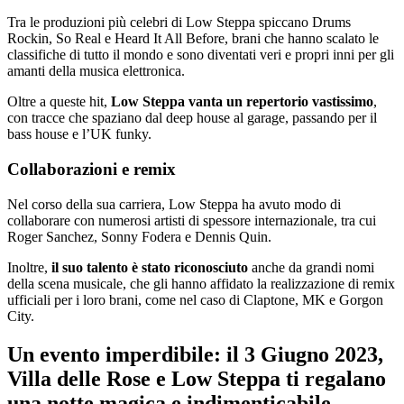
Tra le produzioni più celebri di Low Steppa spiccano Drums
Rockin, So Real e Heard It All Before, brani che hanno scalato le
classifiche di tutto il mondo e sono diventati veri e propri inni per gli
amanti della musica elettronica.
Oltre a queste hit,
Low Steppa vanta un repertorio vastissimo
,
con tracce che spaziano dal deep house al garage, passando per il
bass house e l’UK funky.
Collaborazioni e remix
Nel corso della sua carriera, Low Steppa ha avuto modo di
collaborare con numerosi artisti di spessore internazionale, tra cui
Roger Sanchez, Sonny Fodera e Dennis Quin.
Inoltre,
il suo talento è stato riconosciuto
anche da grandi nomi
della scena musicale, che gli hanno affidato la realizzazione di remix
ufficiali per i loro brani, come nel caso di Claptone, MK e Gorgon
City.
Un evento imperdibile: il 3 Giugno 2023,
Villa delle Rose e Low Steppa ti regalano
una notte magica e indimenticabile