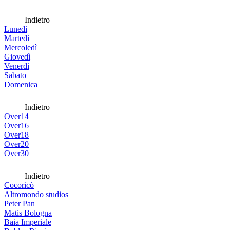
Indietro
Lunedì
Martedì
Mercoledì
Giovedì
Venerdì
Sabato
Domenica
Indietro
Over14
Over16
Over18
Over20
Over30
Indietro
Cocoricò
Altromondo studios
Peter Pan
Matis Bologna
Baia Imperiale