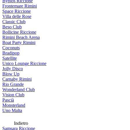
Byblos Riccione
Frontemare Rimini
Space Riccione
Villa delle Rose
Classic Club
Beso Club
Bollicine Riccione
Rimini Beach Arena
Boat Party Rimini
Coconuts
Bradipop
Satellite
Unico Lounge Riccione
Jolly Disco
Blow Up
Carnaby Rimini
Rio Grande
Wonderland Club
Vision Club
Pascià
Monsterland
Uno Malta
Indietro
Samsara Riccione