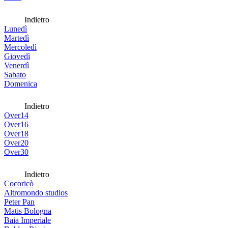
Indietro
Lunedì
Martedì
Mercoledì
Giovedì
Venerdì
Sabato
Domenica
Indietro
Over14
Over16
Over18
Over20
Over30
Indietro
Cocoricò
Altromondo studios
Peter Pan
Matis Bologna
Baia Imperiale