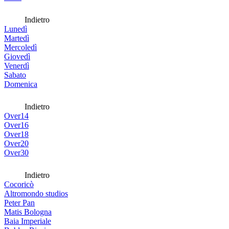
Indietro
Lunedì
Martedì
Mercoledì
Giovedì
Venerdì
Sabato
Domenica
Indietro
Over14
Over16
Over18
Over20
Over30
Indietro
Cocoricò
Altromondo studios
Peter Pan
Matis Bologna
Baia Imperiale