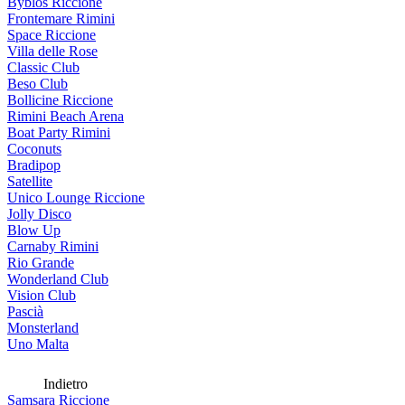
Byblos Riccione
Frontemare Rimini
Space Riccione
Villa delle Rose
Classic Club
Beso Club
Bollicine Riccione
Rimini Beach Arena
Boat Party Rimini
Coconuts
Bradipop
Satellite
Unico Lounge Riccione
Jolly Disco
Blow Up
Carnaby Rimini
Rio Grande
Wonderland Club
Vision Club
Pascià
Monsterland
Uno Malta
Indietro
Samsara Riccione