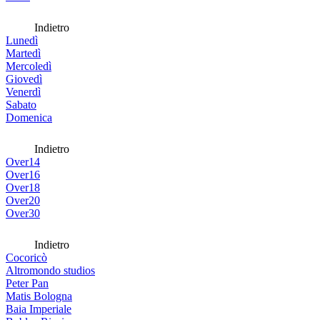
Indietro
Lunedì
Martedì
Mercoledì
Giovedì
Venerdì
Sabato
Domenica
Indietro
Over14
Over16
Over18
Over20
Over30
Indietro
Cocoricò
Altromondo studios
Peter Pan
Matis Bologna
Baia Imperiale