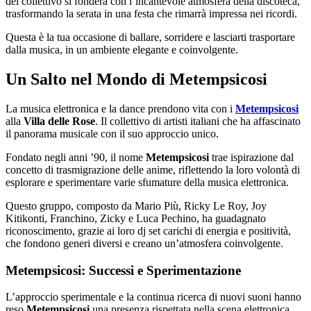
del collettivo si fonderà con l’incantevole atmosfera della discoteca,
trasformando la serata in una festa che rimarrà impressa nei ricordi.
Questa è la tua occasione di ballare, sorridere e lasciarti trasportare
dalla musica, in un ambiente elegante e coinvolgente.
Un Salto nel Mondo di Metempsicosi
La musica elettronica e la dance prendono vita con i
Metempsicosi
alla
Villa delle Rose
. Il collettivo di artisti italiani che ha affascinato
il panorama musicale con il suo approccio unico.
Fondato negli anni ’90, il nome
Metempsicosi
trae ispirazione dal
concetto di trasmigrazione delle anime, riflettendo la loro volontà di
esplorare e sperimentare varie sfumature della musica elettronica.
Questo gruppo, composto da Mario Più, Ricky Le Roy, Joy
Kitikonti, Franchino, Zicky e Luca Pechino, ha guadagnato
riconoscimento, grazie ai loro dj set carichi di energia e positività,
che fondono generi diversi e creano un’atmosfera coinvolgente.
Metempsicosi: Successi e Sperimentazione
L’approccio sperimentale e la continua ricerca di nuovi suoni hanno
reso
Metempsicosi
una presenza rispettata nella scena elettronica