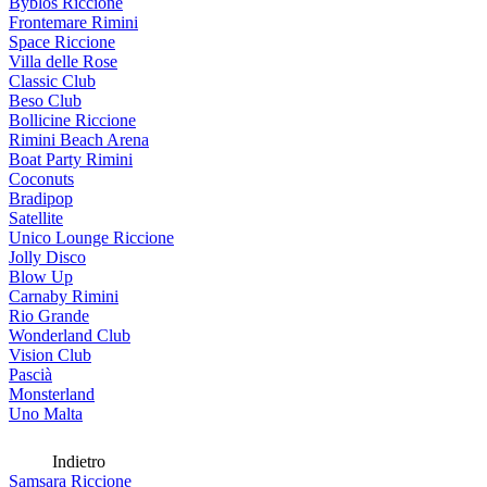
Byblos Riccione
Frontemare Rimini
Space Riccione
Villa delle Rose
Classic Club
Beso Club
Bollicine Riccione
Rimini Beach Arena
Boat Party Rimini
Coconuts
Bradipop
Satellite
Unico Lounge Riccione
Jolly Disco
Blow Up
Carnaby Rimini
Rio Grande
Wonderland Club
Vision Club
Pascià
Monsterland
Uno Malta
Indietro
Samsara Riccione