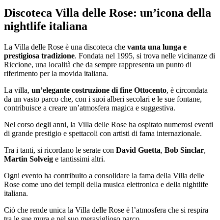
Discoteca Villa delle Rose: un’icona della
nightlife italiana
La Villa delle Rose è una discoteca che
vanta una lunga e
prestigiosa tradizione
. Fondata nel 1995, si trova nelle vicinanze di
Riccione, una località che da sempre rappresenta un punto di
riferimento per la movida italiana.
La villa,
un’elegante costruzione di fine Ottocento
, è circondata
da un vasto parco che, con i suoi alberi secolari e le sue fontane,
contribuisce a creare un’atmosfera magica e suggestiva.
Nel corso degli anni, la Villa delle Rose ha ospitato numerosi eventi
di grande prestigio e spettacoli con artisti di fama internazionale.
Tra i tanti, si ricordano le serate con
David Guetta
,
Bob Sinclar
,
Martin Solveig
e tantissimi altri.
Ogni evento ha contribuito a consolidare la fama della Villa delle
Rose come uno dei templi della musica elettronica e della nightlife
italiana.
Ciò che rende unica la Villa delle Rose è l’atmosfera che si respira
tra le sue mura e nel suo meraviglioso parco.