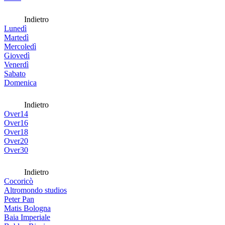
Indietro
Lunedì
Martedì
Mercoledì
Giovedì
Venerdì
Sabato
Domenica
Indietro
Over14
Over16
Over18
Over20
Over30
Indietro
Cocoricò
Altromondo studios
Peter Pan
Matis Bologna
Baia Imperiale