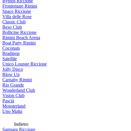
Byblos Riccione
Frontemare Rimini
Space Riccione
Villa delle Rose
Classic Club
Beso Club
Bollicine Riccione
Rimini Beach Arena
Boat Party Rimini
Coconuts
Bradipop
Satellite
Unico Lounge Riccione
Jolly Disco
Blow Up
Carnaby Rimini
Rio Grande
Wonderland Club
Vision Club
Pascià
Monsterland
Uno Malta
Indietro
Samsara Riccione