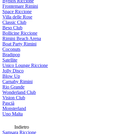
Byblos Riccione
Frontemare Rimini
Space Riccione
Villa delle Rose
Classic Club
Beso Club
Bollicine Riccione
Rimini Beach Arena
Boat Party Rimini
Coconuts
Bradipop
Satellite
Unico Lounge Riccione
Jolly Disco
Blow Up
Carnaby Rimini
Rio Grande
Wonderland Club
Vision Club
Pascià
Monsterland
Uno Malta
Indietro
Samsara Riccione