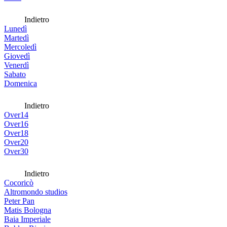
Indietro
Lunedì
Martedì
Mercoledì
Giovedì
Venerdì
Sabato
Domenica
Indietro
Over14
Over16
Over18
Over20
Over30
Indietro
Cocoricò
Altromondo studios
Peter Pan
Matis Bologna
Baia Imperiale