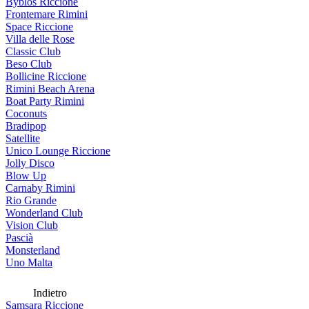
Byblos Riccione
Frontemare Rimini
Space Riccione
Villa delle Rose
Classic Club
Beso Club
Bollicine Riccione
Rimini Beach Arena
Boat Party Rimini
Coconuts
Bradipop
Satellite
Unico Lounge Riccione
Jolly Disco
Blow Up
Carnaby Rimini
Rio Grande
Wonderland Club
Vision Club
Pascià
Monsterland
Uno Malta
Indietro
Samsara Riccione