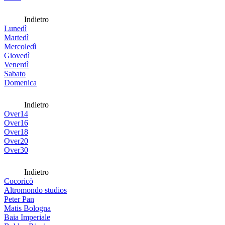
Indietro
Lunedì
Martedì
Mercoledì
Giovedì
Venerdì
Sabato
Domenica
Indietro
Over14
Over16
Over18
Over20
Over30
Indietro
Cocoricò
Altromondo studios
Peter Pan
Matis Bologna
Baia Imperiale