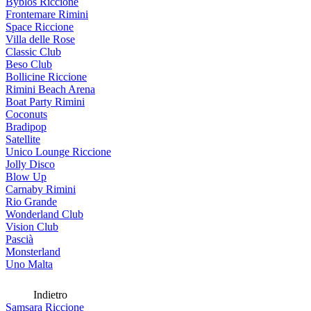
Byblos Riccione
Frontemare Rimini
Space Riccione
Villa delle Rose
Classic Club
Beso Club
Bollicine Riccione
Rimini Beach Arena
Boat Party Rimini
Coconuts
Bradipop
Satellite
Unico Lounge Riccione
Jolly Disco
Blow Up
Carnaby Rimini
Rio Grande
Wonderland Club
Vision Club
Pascià
Monsterland
Uno Malta
Indietro
Samsara Riccione