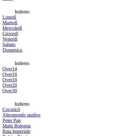
Indietro
Lunedì
Martedì
Mercoledì
Giovedì
Venerdì
Sabato
Domenica
Indietro
Over14
Over16
Over18
Over20
Over30
Indietro
Cocoricò
Altromondo studios
Peter Pan
Matis Bologna
Baia Imperiale