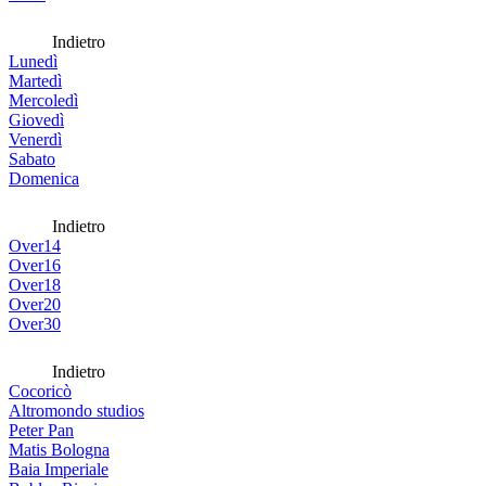
Indietro
Lunedì
Martedì
Mercoledì
Giovedì
Venerdì
Sabato
Domenica
Indietro
Over14
Over16
Over18
Over20
Over30
Indietro
Cocoricò
Altromondo studios
Peter Pan
Matis Bologna
Baia Imperiale