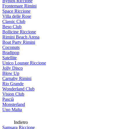
Byblos Riccione
Frontemare Rimini
Space Riccione
Villa delle Rose
Classic Club
Beso Club
Bollicine Riccione
Rimini Beach Arena
Boat Party Rimini
Coconuts
Bradipop
Satellite
Unico Lounge Riccione
Jolly Disco
Blow Up
Carnaby Rimini
Rio Grande
Wonderland Club
Vision Club
Pascià
Monsterland
Uno Malta
Indietro
Samsara Riccione