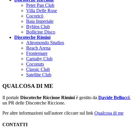
Peter Pan Club
Villa Delle Rose
Cocoricò
Baia Imperiale
Byblos Club
Bollicine Disco
Discoteche Rimini
Altromondo Studios
Beach Arena
Frontemare
Carnaby Club
Coconuts
Classic Club
Satellite Club
QUALCOSA DI ME
Il portale
Discoteche Riccione Rimini
è gestito da
Davide Bellucci
,
un PR delle Discoteche Riccione.
Per altre informazioni sull'autore cliccare sul link
Qualcosa di me
CONTATTI