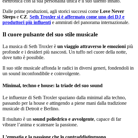
elettronica con la sua personalità unica e il suo talento innato.
Dalle prime produzioni, agli storici successi come
Love Never
Sleeps
e
CZ
.
Seth Troxler si è affermato come uno dei DJ e
produttori più influenti
e ammirati del panorama internazionale.
Il cuore pulsante del suo stile musicale
La musica di Seth Troxler è
un viaggio attraverso le emozioni
più
profonde e i desideri più nascosti. Un tuffo nel cuore della notte,
dove tutto è possibile.
Il suo stile musicale affonda le radici in diversi generi, fondendoli in
un sound inconfondibile e coinvolgente.
Minimal, techno e house: la triade del suo sound
Le influenze di Seth Troxler spaziano dalla minimal alla techno,
passando per la house e attingendo a piene mani dalla tradizione
musicale di Detroit e Berlino.
Il risultato è un
sound poliedrico e avvolgente
, capace di far
vibrare l’anima e scatenare la passione.
L’empatia e la passione che lo contraddistinguono