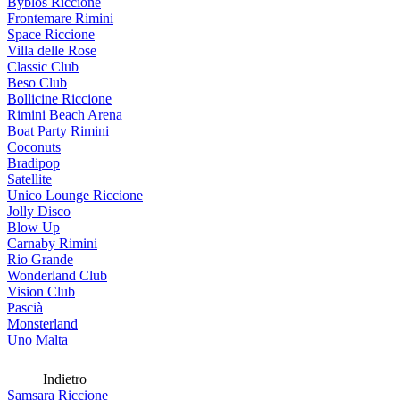
Byblos Riccione
Frontemare Rimini
Space Riccione
Villa delle Rose
Classic Club
Beso Club
Bollicine Riccione
Rimini Beach Arena
Boat Party Rimini
Coconuts
Bradipop
Satellite
Unico Lounge Riccione
Jolly Disco
Blow Up
Carnaby Rimini
Rio Grande
Wonderland Club
Vision Club
Pascià
Monsterland
Uno Malta
Indietro
Samsara Riccione