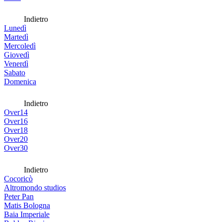
Indietro
Lunedì
Martedì
Mercoledì
Giovedì
Venerdì
Sabato
Domenica
Indietro
Over14
Over16
Over18
Over20
Over30
Indietro
Cocoricò
Altromondo studios
Peter Pan
Matis Bologna
Baia Imperiale