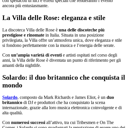
con spettacoli di luci e effetti speciali che renderanno l’evento
ancora più entusiasmante.
La Villa delle Rose: eleganza e stile
La discoteca Villa delle Rose è
una delle discoteche più
prestigiose e rinomate
in Italia. Situata in una posizione
privilegiata, la Villa offre un’atmosfera unica, dove eleganza e stile
si fondono perfettamente con la musica e l’energia delle serate.
Con
un’ampia varietà di eventi
e artisti ospitati nel corso degli
anni, la Villa delle Rose è diventata un punto di riferimento per gli
amanti della nightlife.
Solardo: il duo britannico che conquista il
mondo
Solardo
, composto da Mark Richards e James Eliot, è un
duo
britannico
di DJ e produttori che ha conquistato la scena
internazionale, grazie alla loro musica elettronica coinvolgente e di
alta qualità.
Con
numerosi successi
all’attivo, tra cui Tribesmen e On The
Corner, i Solardo si sono guadagnati la reputazione di essere uno dei