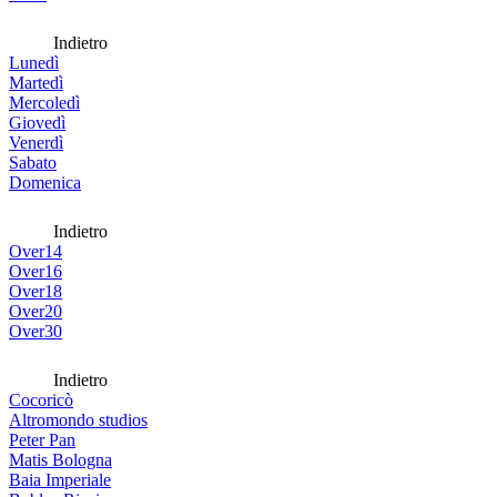
Indietro
Lunedì
Martedì
Mercoledì
Giovedì
Venerdì
Sabato
Domenica
Indietro
Over14
Over16
Over18
Over20
Over30
Indietro
Cocoricò
Altromondo studios
Peter Pan
Matis Bologna
Baia Imperiale