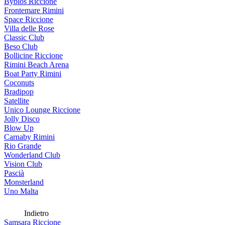
Byblos Riccione
Frontemare Rimini
Space Riccione
Villa delle Rose
Classic Club
Beso Club
Bollicine Riccione
Rimini Beach Arena
Boat Party Rimini
Coconuts
Bradipop
Satellite
Unico Lounge Riccione
Jolly Disco
Blow Up
Carnaby Rimini
Rio Grande
Wonderland Club
Vision Club
Pascià
Monsterland
Uno Malta
Indietro
Samsara Riccione