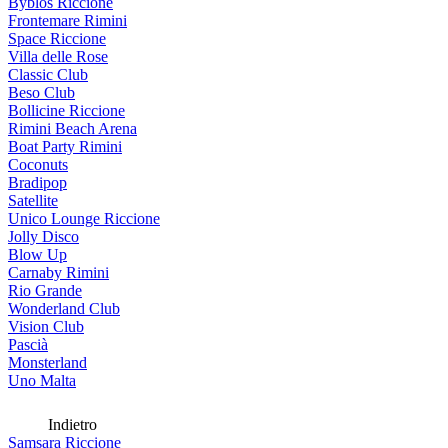
Byblos Riccione
Frontemare Rimini
Space Riccione
Villa delle Rose
Classic Club
Beso Club
Bollicine Riccione
Rimini Beach Arena
Boat Party Rimini
Coconuts
Bradipop
Satellite
Unico Lounge Riccione
Jolly Disco
Blow Up
Carnaby Rimini
Rio Grande
Wonderland Club
Vision Club
Pascià
Monsterland
Uno Malta
Indietro
Samsara Riccione