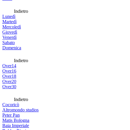
Indietro
Lunedì
Martedì
Mercoledì
Giovedì
Venerdì
Sabato
Domenica
Indietro
Over14
Over16
Over18
Over20
Over30
Indietro
Cocoricò
Altromondo studios
Peter Pan
Matis Bologna
Baia Imperiale