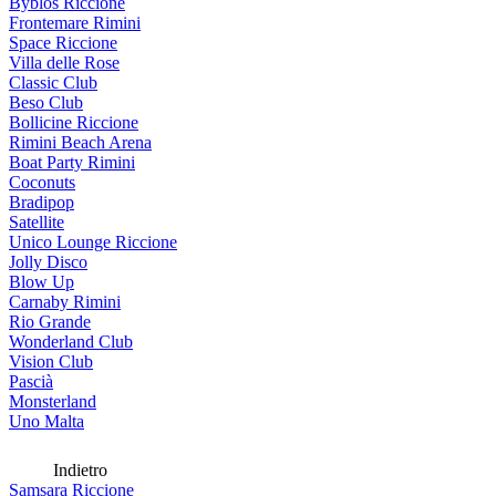
Byblos Riccione
Frontemare Rimini
Space Riccione
Villa delle Rose
Classic Club
Beso Club
Bollicine Riccione
Rimini Beach Arena
Boat Party Rimini
Coconuts
Bradipop
Satellite
Unico Lounge Riccione
Jolly Disco
Blow Up
Carnaby Rimini
Rio Grande
Wonderland Club
Vision Club
Pascià
Monsterland
Uno Malta
Indietro
Samsara Riccione