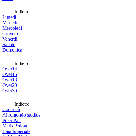
Indietro
Lunedì
Martedì
Mercoledì
Giovedì
Venerdì
Sabato
Domenica
Indietro
Over14
Over16
Over18
Over20
Over30
Indietro
Cocoricò
Altromondo studios
Peter Pan
Matis Bologna
Baia Imperiale