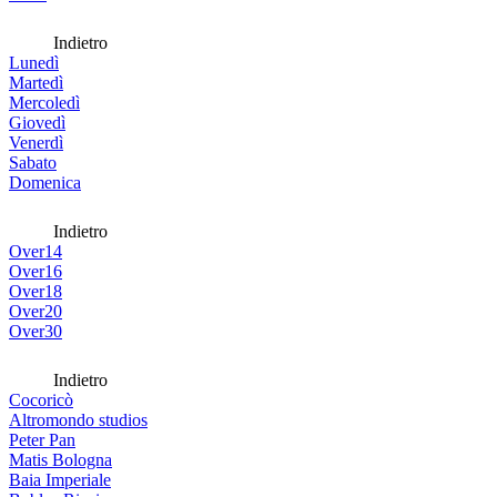
Indietro
Lunedì
Martedì
Mercoledì
Giovedì
Venerdì
Sabato
Domenica
Indietro
Over14
Over16
Over18
Over20
Over30
Indietro
Cocoricò
Altromondo studios
Peter Pan
Matis Bologna
Baia Imperiale