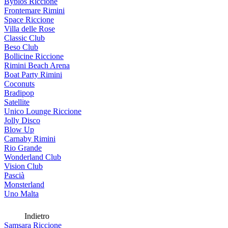
Byblos Riccione
Frontemare Rimini
Space Riccione
Villa delle Rose
Classic Club
Beso Club
Bollicine Riccione
Rimini Beach Arena
Boat Party Rimini
Coconuts
Bradipop
Satellite
Unico Lounge Riccione
Jolly Disco
Blow Up
Carnaby Rimini
Rio Grande
Wonderland Club
Vision Club
Pascià
Monsterland
Uno Malta
Indietro
Samsara Riccione