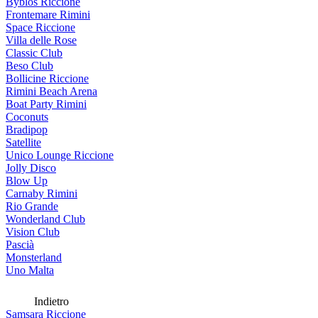
Byblos Riccione
Frontemare Rimini
Space Riccione
Villa delle Rose
Classic Club
Beso Club
Bollicine Riccione
Rimini Beach Arena
Boat Party Rimini
Coconuts
Bradipop
Satellite
Unico Lounge Riccione
Jolly Disco
Blow Up
Carnaby Rimini
Rio Grande
Wonderland Club
Vision Club
Pascià
Monsterland
Uno Malta
Indietro
Samsara Riccione