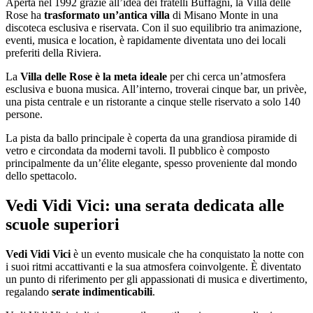
Aperta nel 1992 grazie all’idea dei fratelli Buffagni, la Villa delle
Rose ha
trasformato un’antica villa
di Misano Monte in una
discoteca esclusiva e riservata. Con il suo equilibrio tra animazione,
eventi, musica e location, è rapidamente diventata uno dei locali
preferiti della Riviera.
La
Villa delle Rose è la meta ideale
per chi cerca un’atmosfera
esclusiva e buona musica. All’interno, troverai cinque bar, un privèe,
una pista centrale e un ristorante a cinque stelle riservato a solo 140
persone.
La pista da ballo principale è coperta da una grandiosa piramide di
vetro e circondata da moderni tavoli. Il pubblico è composto
principalmente da un’élite elegante, spesso proveniente dal mondo
dello spettacolo.
Vedi Vidi Vici: una serata dedicata alle
scuole superiori
Vedi Vidi Vici
è un evento musicale che ha conquistato la notte con
i suoi ritmi accattivanti e la sua atmosfera coinvolgente. È diventato
un punto di riferimento per gli appassionati di musica e divertimento,
regalando
serate indimenticabili
.