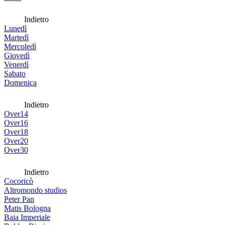
Indietro
Lunedì
Martedì
Mercoledì
Giovedì
Venerdì
Sabato
Domenica
Indietro
Over14
Over16
Over18
Over20
Over30
Indietro
Cocoricò
Altromondo studios
Peter Pan
Matis Bologna
Baia Imperiale