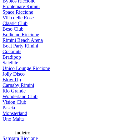
Byblos Riccione
Frontemare Rimini
Space Riccione
Villa delle Rose
Classic Club
Beso Club
Bollicine Riccione
Rimini Beach Arena
Boat Party Rimini
Coconuts
Bradipop
Satellite
Unico Lounge Riccione
Jolly Disco
Blow Up
Carnaby Rimini
Rio Grande
Wonderland Club
Vision Club
Pascià
Monsterland
Uno Malta
Indietro
Samsara Riccione