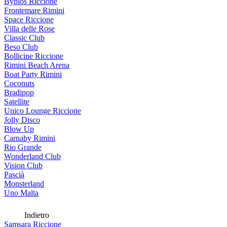
Byblos Riccione
Frontemare Rimini
Space Riccione
Villa delle Rose
Classic Club
Beso Club
Bollicine Riccione
Rimini Beach Arena
Boat Party Rimini
Coconuts
Bradipop
Satellite
Unico Lounge Riccione
Jolly Disco
Blow Up
Carnaby Rimini
Rio Grande
Wonderland Club
Vision Club
Pascià
Monsterland
Uno Malta
Indietro
Samsara Riccione