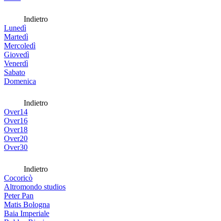
Indietro
Lunedì
Martedì
Mercoledì
Giovedì
Venerdì
Sabato
Domenica
Indietro
Over14
Over16
Over18
Over20
Over30
Indietro
Cocoricò
Altromondo studios
Peter Pan
Matis Bologna
Baia Imperiale