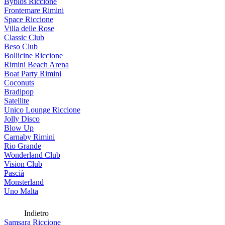
Byblos Riccione
Frontemare Rimini
Space Riccione
Villa delle Rose
Classic Club
Beso Club
Bollicine Riccione
Rimini Beach Arena
Boat Party Rimini
Coconuts
Bradipop
Satellite
Unico Lounge Riccione
Jolly Disco
Blow Up
Carnaby Rimini
Rio Grande
Wonderland Club
Vision Club
Pascià
Monsterland
Uno Malta
Indietro
Samsara Riccione