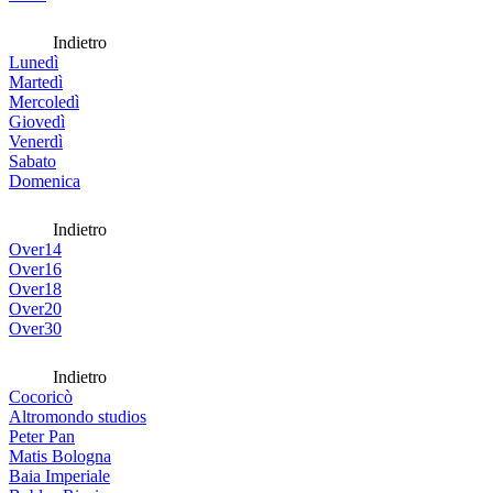
Indietro
Lunedì
Martedì
Mercoledì
Giovedì
Venerdì
Sabato
Domenica
Indietro
Over14
Over16
Over18
Over20
Over30
Indietro
Cocoricò
Altromondo studios
Peter Pan
Matis Bologna
Baia Imperiale