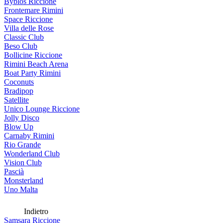
Byblos Riccione
Frontemare Rimini
Space Riccione
Villa delle Rose
Classic Club
Beso Club
Bollicine Riccione
Rimini Beach Arena
Boat Party Rimini
Coconuts
Bradipop
Satellite
Unico Lounge Riccione
Jolly Disco
Blow Up
Carnaby Rimini
Rio Grande
Wonderland Club
Vision Club
Pascià
Monsterland
Uno Malta
Indietro
Samsara Riccione