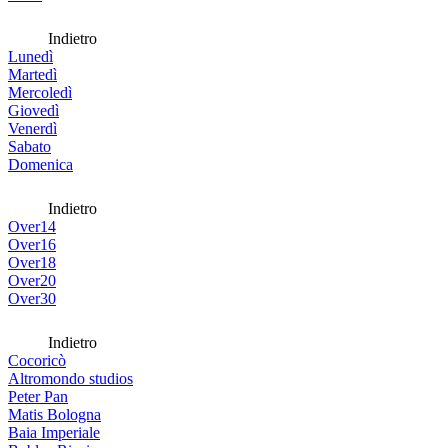
Indietro
Lunedì
Martedì
Mercoledì
Giovedì
Venerdì
Sabato
Domenica
Indietro
Over14
Over16
Over18
Over20
Over30
Indietro
Cocoricò
Altromondo studios
Peter Pan
Matis Bologna
Baia Imperiale