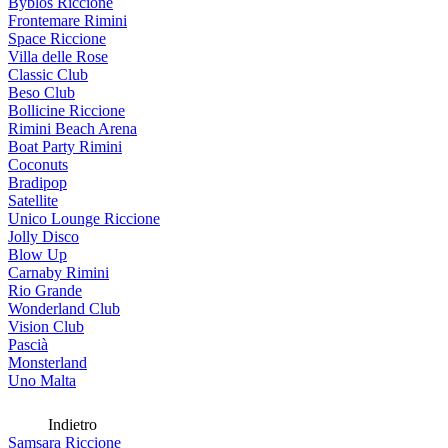
Byblos Riccione
Frontemare Rimini
Space Riccione
Villa delle Rose
Classic Club
Beso Club
Bollicine Riccione
Rimini Beach Arena
Boat Party Rimini
Coconuts
Bradipop
Satellite
Unico Lounge Riccione
Jolly Disco
Blow Up
Carnaby Rimini
Rio Grande
Wonderland Club
Vision Club
Pascià
Monsterland
Uno Malta
Indietro
Samsara Riccione