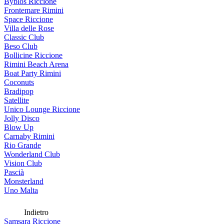
Byblos Riccione
Frontemare Rimini
Space Riccione
Villa delle Rose
Classic Club
Beso Club
Bollicine Riccione
Rimini Beach Arena
Boat Party Rimini
Coconuts
Bradipop
Satellite
Unico Lounge Riccione
Jolly Disco
Blow Up
Carnaby Rimini
Rio Grande
Wonderland Club
Vision Club
Pascià
Monsterland
Uno Malta
Indietro
Samsara Riccione