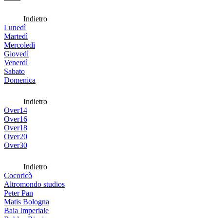
Indietro
Lunedì
Martedì
Mercoledì
Giovedì
Venerdì
Sabato
Domenica
Indietro
Over14
Over16
Over18
Over20
Over30
Indietro
Cocoricò
Altromondo studios
Peter Pan
Matis Bologna
Baia Imperiale