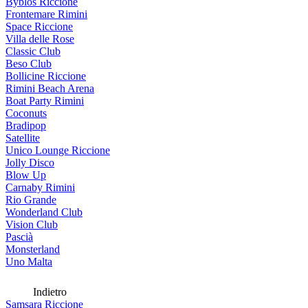
Byblos Riccione
Frontemare Rimini
Space Riccione
Villa delle Rose
Classic Club
Beso Club
Bollicine Riccione
Rimini Beach Arena
Boat Party Rimini
Coconuts
Bradipop
Satellite
Unico Lounge Riccione
Jolly Disco
Blow Up
Carnaby Rimini
Rio Grande
Wonderland Club
Vision Club
Pascià
Monsterland
Uno Malta
Indietro
Samsara Riccione