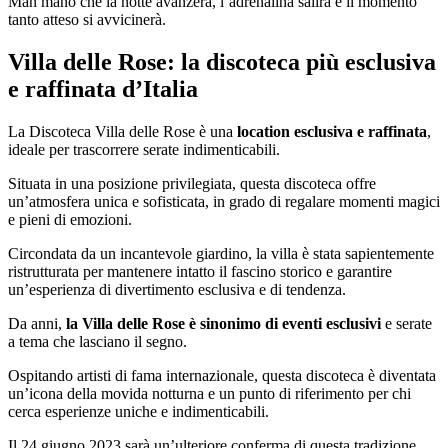
Man mano che la notte avanzerà, l’adrenalina salirà e il momento
tanto atteso si avvicinerà.
Villa delle Rose: la discoteca più esclusiva
e raffinata d’Italia
La Discoteca Villa delle Rose è una
location esclusiva e raffinata
,
ideale per trascorrere serate indimenticabili.
Situata in una posizione privilegiata, questa discoteca offre
un’atmosfera unica e sofisticata, in grado di regalare momenti magici
e pieni di emozioni.
Circondata da un incantevole giardino, la villa è stata sapientemente
ristrutturata per mantenere intatto il fascino storico e garantire
un’esperienza di divertimento esclusiva e di tendenza.
Da anni,
la Villa delle Rose è sinonimo di eventi esclusivi
e serate
a tema che lasciano il segno.
Ospitando artisti di fama internazionale, questa discoteca è diventata
un’icona della movida notturna e un punto di riferimento per chi
cerca esperienze uniche e indimenticabili.
Il 24 giugno 2023 sarà un’ulteriore conferma di questa tradizione,