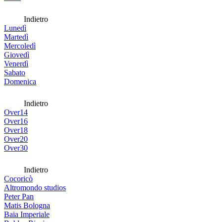
Indietro
Lunedì
Martedì
Mercoledì
Giovedì
Venerdì
Sabato
Domenica
Indietro
Over14
Over16
Over18
Over20
Over30
Indietro
Cocoricò
Altromondo studios
Peter Pan
Matis Bologna
Baia Imperiale