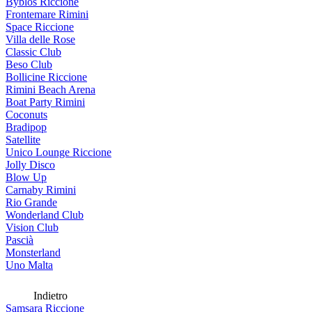
Byblos Riccione
Frontemare Rimini
Space Riccione
Villa delle Rose
Classic Club
Beso Club
Bollicine Riccione
Rimini Beach Arena
Boat Party Rimini
Coconuts
Bradipop
Satellite
Unico Lounge Riccione
Jolly Disco
Blow Up
Carnaby Rimini
Rio Grande
Wonderland Club
Vision Club
Pascià
Monsterland
Uno Malta
Indietro
Samsara Riccione