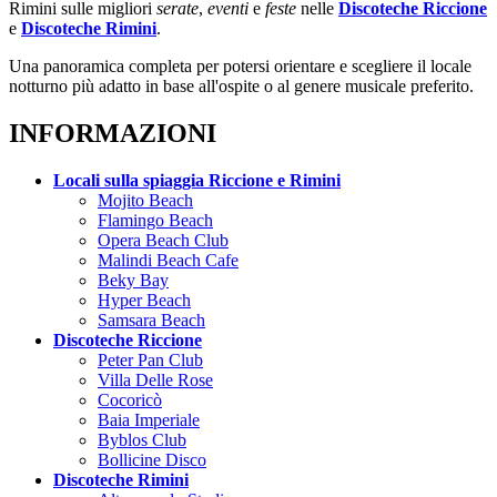
Rimini sulle migliori
serate
,
eventi
e
feste
nelle
Discoteche Riccione
e
Discoteche Rimini
.
Una panoramica completa per potersi orientare e scegliere il locale
notturno più adatto in base all'ospite o al genere musicale preferito.
INFORMAZIONI
Locali sulla spiaggia Riccione e Rimini
Mojito Beach
Flamingo Beach
Opera Beach Club
Malindi Beach Cafe
Beky Bay
Hyper Beach
Samsara Beach
Discoteche Riccione
Peter Pan Club
Villa Delle Rose
Cocoricò
Baia Imperiale
Byblos Club
Bollicine Disco
Discoteche Rimini