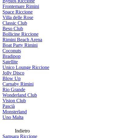
Byblos Riccione
Frontemare Rimini
Space Riccione
Villa delle Rose
Classic Club
Beso Club
Bollicine Riccione
Rimini Beach Arena
Boat Party Rimini
Coconuts
Bradipop
Satellite
Unico Lounge Riccione
Jolly Disco
Blow Up
Carnaby Rimini
Rio Grande
Wonderland Club
Vision Club
Pascià
Monsterland
Uno Malta
Indietro
Samsara Riccione