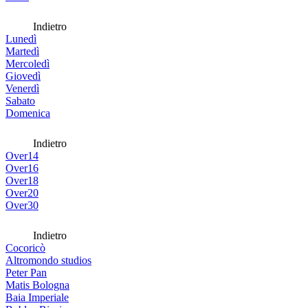
Indietro
Lunedì
Martedì
Mercoledì
Giovedì
Venerdì
Sabato
Domenica
Indietro
Over14
Over16
Over18
Over20
Over30
Indietro
Cocoricò
Altromondo studios
Peter Pan
Matis Bologna
Baia Imperiale