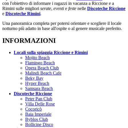
con l'obiettivo di informare i ragazzi in vacanza a Riccione e a
Rimini sulle migliori
serate
,
eventi
e
feste
nelle
Discoteche Riccione
e
Discoteche Rimini
.
Una panoramica completa per potersi orientare e scegliere il locale
notturno più adatto in base all'ospite o al genere musicale preferito.
INFORMAZIONI
Locali sulla spiaggia Riccione e Rimini
Mojito Beach
Flamingo Beach
Opera Beach Club
Malindi Beach Cafe
Beky Bay
Hyper Beach
Samsara Beach
Discoteche Riccione
Peter Pan Club
Villa Delle Rose
Cocoricò
Baia Imperiale
Byblos Club
Bollicine Disco