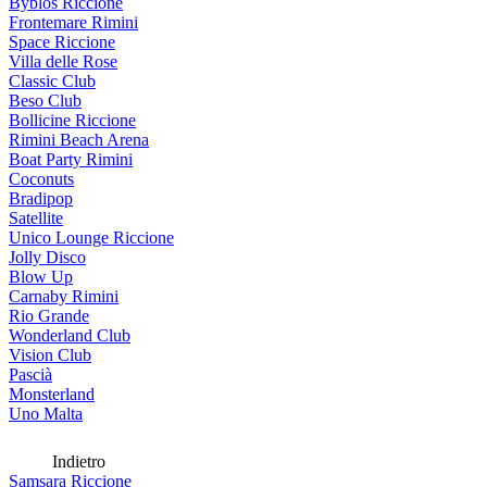
Byblos Riccione
Frontemare Rimini
Space Riccione
Villa delle Rose
Classic Club
Beso Club
Bollicine Riccione
Rimini Beach Arena
Boat Party Rimini
Coconuts
Bradipop
Satellite
Unico Lounge Riccione
Jolly Disco
Blow Up
Carnaby Rimini
Rio Grande
Wonderland Club
Vision Club
Pascià
Monsterland
Uno Malta
Indietro
Samsara Riccione