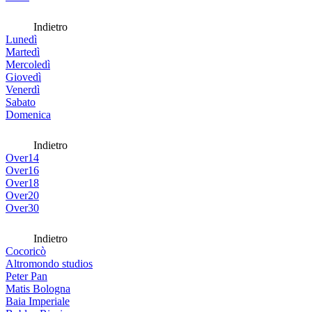
Indietro
Lunedì
Martedì
Mercoledì
Giovedì
Venerdì
Sabato
Domenica
Indietro
Over14
Over16
Over18
Over20
Over30
Indietro
Cocoricò
Altromondo studios
Peter Pan
Matis Bologna
Baia Imperiale