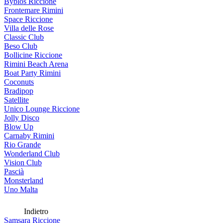
Byblos Riccione
Frontemare Rimini
Space Riccione
Villa delle Rose
Classic Club
Beso Club
Bollicine Riccione
Rimini Beach Arena
Boat Party Rimini
Coconuts
Bradipop
Satellite
Unico Lounge Riccione
Jolly Disco
Blow Up
Carnaby Rimini
Rio Grande
Wonderland Club
Vision Club
Pascià
Monsterland
Uno Malta
Indietro
Samsara Riccione