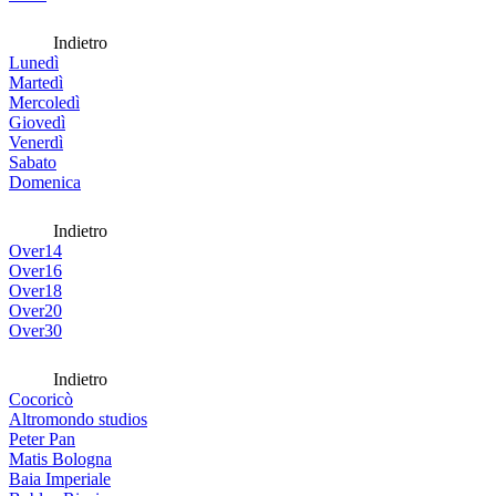
Indietro
Lunedì
Martedì
Mercoledì
Giovedì
Venerdì
Sabato
Domenica
Indietro
Over14
Over16
Over18
Over20
Over30
Indietro
Cocoricò
Altromondo studios
Peter Pan
Matis Bologna
Baia Imperiale