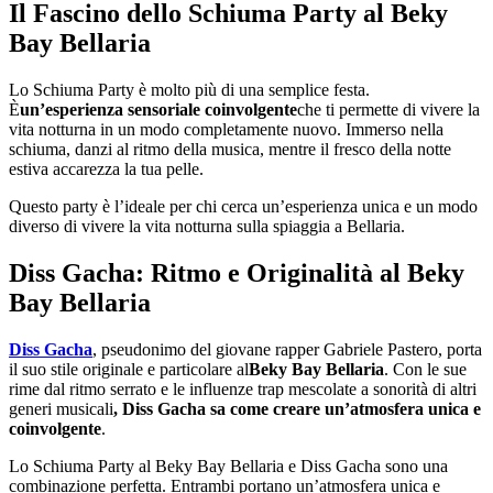
Il Fascino dello Schiuma Party al Beky
Bay Bellaria
Lo Schiuma Party è molto più di una semplice festa.
È
un’esperienza sensoriale coinvolgente
che ti permette di vivere la
vita notturna in un modo completamente nuovo. Immerso nella
schiuma, danzi al ritmo della musica, mentre il fresco della notte
estiva accarezza la tua pelle.
Questo party è l’ideale per chi cerca un’esperienza unica e un modo
diverso di vivere la vita notturna sulla spiaggia a Bellaria.
Diss Gacha: Ritmo e Originalità al Beky
Bay Bellaria
Diss Gacha
, pseudonimo del giovane rapper Gabriele Pastero, porta
il suo stile originale e particolare al
Beky Bay Bellaria
. Con le sue
rime dal ritmo serrato e le influenze trap mescolate a sonorità di altri
generi musicali
, Diss Gacha sa come creare un’atmosfera unica e
coinvolgente
.
Lo Schiuma Party al Beky Bay Bellaria e Diss Gacha sono una
combinazione perfetta. Entrambi portano un’atmosfera unica e