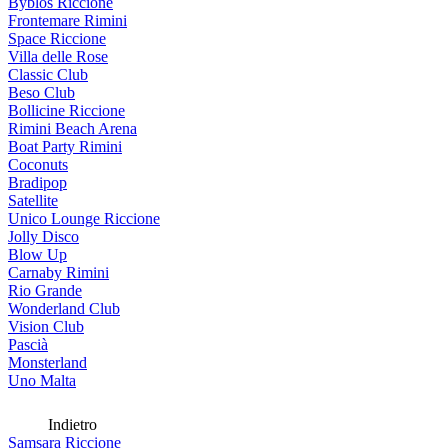
Byblos Riccione
Frontemare Rimini
Space Riccione
Villa delle Rose
Classic Club
Beso Club
Bollicine Riccione
Rimini Beach Arena
Boat Party Rimini
Coconuts
Bradipop
Satellite
Unico Lounge Riccione
Jolly Disco
Blow Up
Carnaby Rimini
Rio Grande
Wonderland Club
Vision Club
Pascià
Monsterland
Uno Malta
Indietro
Samsara Riccione