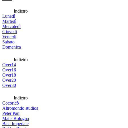
Indietro
Lunedì
Martedì
Mercoledì
Giovedì
Venerdì
Sabato
Domenica
Indietro
Over14
Over16
Over18
Over20
Over30
Indietro
Cocoricò
Altromondo studios
Peter Pan
Matis Bologna
Baia Imperiale